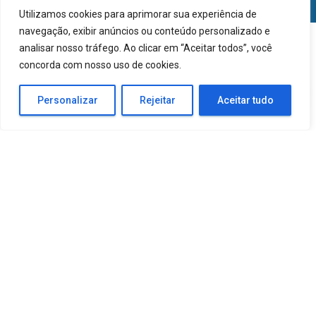
Utilizamos cookies para aprimorar sua experiência de
navegação, exibir anúncios ou conteúdo personalizado e
analisar nosso tráfego. Ao clicar em “Aceitar todos”, você
concorda com nosso uso de cookies.
Personalizar
Rejeitar
Aceitar tudo
Manutenção de
Inversor
Xantrex Xpower
International
Inversor 120v com chave de