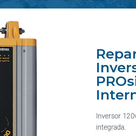
Repar
Inver
PROs
Inter
Inversor 120
integrada.