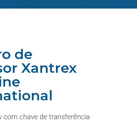
o de
sor Xantrex
ine
national
v com chave de transferência