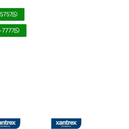
35757
0-7777